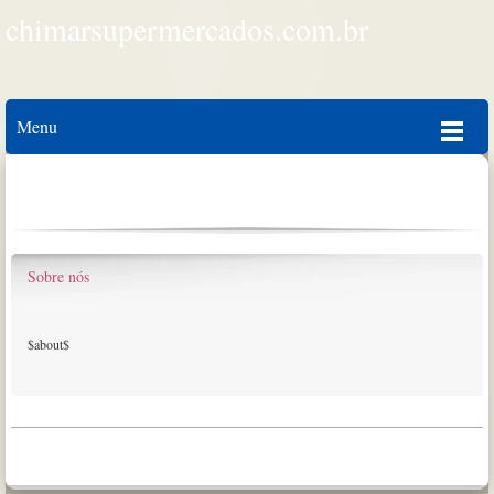
chimarsupermercados.com.br
Menu
Sobre nós
$about$